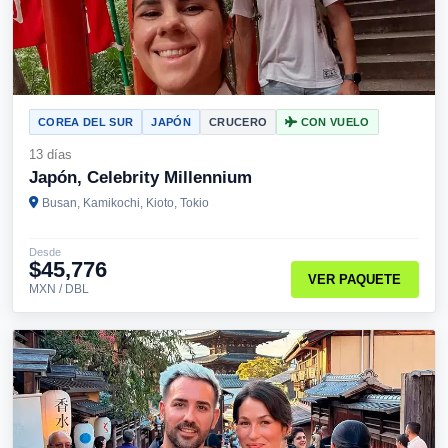
COREA DEL SUR
JAPÓN
CRUCERO
CON VUELO
13 días
Japón, Celebrity Millennium
Busan, Kamikochi, Kioto, Tokio
Desde
$45,776
VER PAQUETE
MXN / DBL