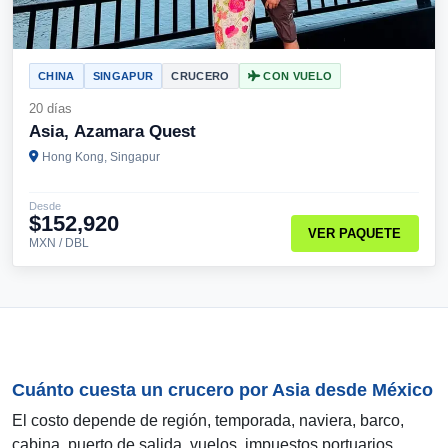
CHINA
SINGAPUR
CRUCERO
CON VUELO
20 días
Asia, Azamara Quest
Hong Kong, Singapur
Desde
$152,920
VER PAQUETE
MXN / DBL
Cuánto cuesta un crucero por Asia desde México
El costo depende de región, temporada, naviera, barco,
cabina, puerto de salida, vuelos, impuestos portuarios,