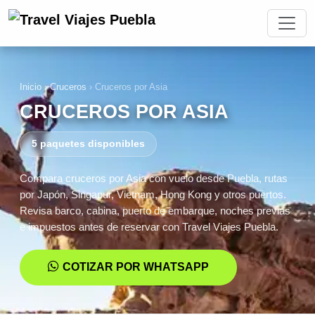
Inicio
›
Cruceros
›
Cruceros por Asia
CRUCEROS POR ASIA
5 paquetes disponibles
Compara cruceros por Asia con vuelo desde Puebla, rutas
por Japón, Singapur, Vietnam, Hong Kong y otros puertos.
Revisa barco, cabina, puerto de embarque, noches previas
e impuestos antes de reservar con Travel Viajes Puebla.
COTIZAR POR WHATSAPP