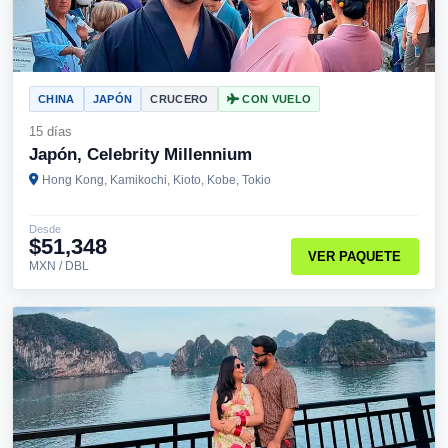
CHINA
JAPÓN
CRUCERO
CON VUELO
15 días
Japón, Celebrity Millennium
Hong Kong, Kamikochi, Kioto, Kobe, Tokio
Desde
$51,348
VER PAQUETE
MXN / DBL