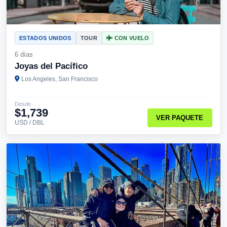
ESTADOS UNIDOS
TOUR
CON VUELO
6 días
Joyas del Pacífico
Los Angeles, San Francisco
Desde
$1,739
VER PAQUETE
USD / DBL