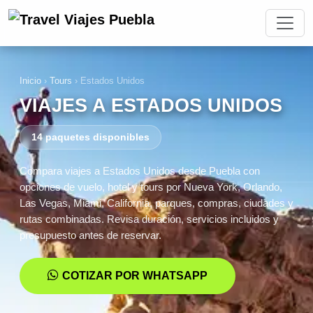
Inicio
›
Tours
›
Estados Unidos
VIAJES A ESTADOS UNIDOS
14 paquetes disponibles
Compara viajes a Estados Unidos desde Puebla con
opciones de vuelo, hotel y tours por Nueva York, Orlando,
Las Vegas, Miami, California, parques, compras, ciudades y
rutas combinadas. Revisa duración, servicios incluidos y
presupuesto antes de reservar.
COTIZAR POR WHATSAPP