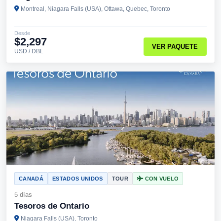
Montreal, Niagara Falls (USA), Ottawa, Quebec, Toronto
Desde
$2,297
VER PAQUETE
USD / DBL
CANADÁ
ESTADOS UNIDOS
TOUR
CON VUELO
5 días
Tesoros de Ontario
Niagara Falls (USA), Toronto