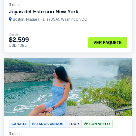
9 días
Joyas del Este con New York
Boston, Niagara Falls (USA), Washington DC
Desde
$2,599
VER PAQUETE
USD / DBL
CANADÁ
ESTADOS UNIDOS
TOUR
CON VUELO
9 días