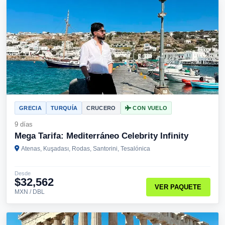
GRECIA
TURQUÍA
CRUCERO
CON VUELO
9 días
Mega Tarifa: Mediterráneo Celebrity Infinity
Atenas, Kuşadası, Rodas, Santorini, Tesalónica
Desde
$32,562
VER PAQUETE
MXN / DBL