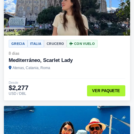
GRECIA
ITALIA
CRUCERO
CON VUELO
8 días
Mediterráneo, Scarlet Lady
Atenas, Catania, Roma
Desde
$2,277
VER PAQUETE
USD / DBL