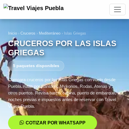
Inicio
›
Cruceros
›
Mediterráneo
›
Islas Griegas
CRUCEROS POR LAS ISLAS
GRIEGAS
5 paquetes disponibles
Compara cruceros por las Islas Griegas con vuelo desde
Puebla, rutas por Santorini, Mykonos, Rodas, Atenas y
otros puertos. Revisa barco, cabina, puerto de embarque,
noches previas e impuestos antes de reservar con Travel
Viajes Puebla.
COTIZAR POR WHATSAPP