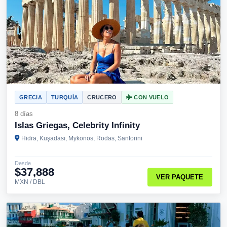
GRECIA
TURQUÍA
CRUCERO
CON VUELO
8 días
Islas Griegas, Celebrity Infinity
Hidra, Kuşadası, Mykonos, Rodas, Santorini
Desde
$37,888
VER PAQUETE
MXN / DBL