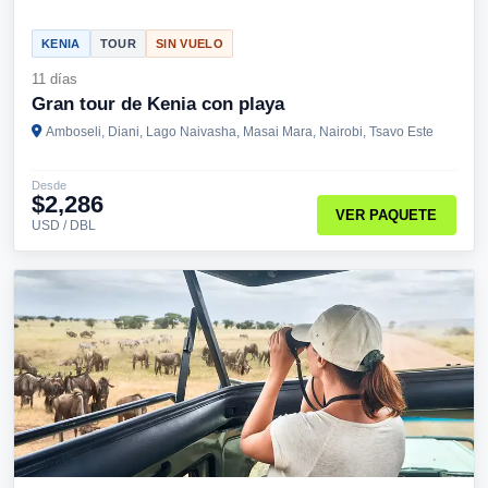
KENIA
TOUR
SIN VUELO
11 días
Gran tour de Kenia con playa
Amboseli, Diani, Lago Naivasha, Masai Mara, Nairobi, Tsavo Este
Desde
$2,286
VER PAQUETE
USD / DBL