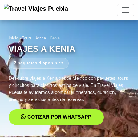
Inicio
›
Tours
›
África
›
Kenia
VIAJES A KENIA
7 paquetes disponibles
Descubre viajes a Kenia desde México con paquetes, tours
y circuitos para distintos estilos de viaje. En Travel Viajes
Puebla te ayudamos a comparar itinerarios, duración,
precios y servicios antes de reservar.
COTIZAR POR WHATSAPP