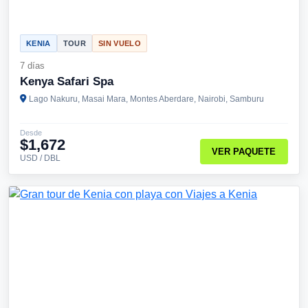
KENIA
TOUR
SIN VUELO
7 días
Kenya Safari Spa
Lago Nakuru, Masai Mara, Montes Aberdare, Nairobi, Samburu
Desde
$1,672
VER PAQUETE
USD / DBL