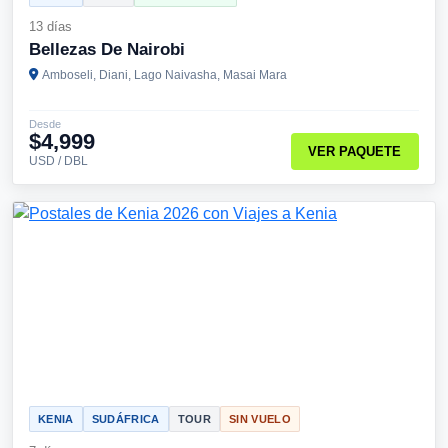
13 días
Bellezas De Nairobi
Amboseli, Diani, Lago Naivasha, Masai Mara
Desde
$4,999
VER PAQUETE
USD / DBL
KENIA
SUDÁFRICA
TOUR
SIN VUELO