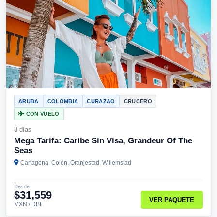
ARUBA
COLOMBIA
CURAZAO
CRUCERO
CON VUELO
8 días
Mega Tarifa: Caribe Sin Visa, Grandeur Of The
Seas
Cartagena, Colón, Oranjestad, Willemstad
Desde
$31,559
VER PAQUETE
MXN / DBL