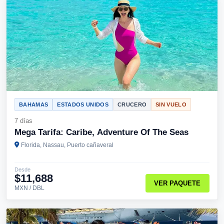
BAHAMAS
ESTADOS UNIDOS
CRUCERO
SIN VUELO
7 días
Mega Tarifa: Caribe, Adventure Of The Seas
Florida, Nassau, Puerto cañaveral
Desde
$11,688
VER PAQUETE
MXN / DBL