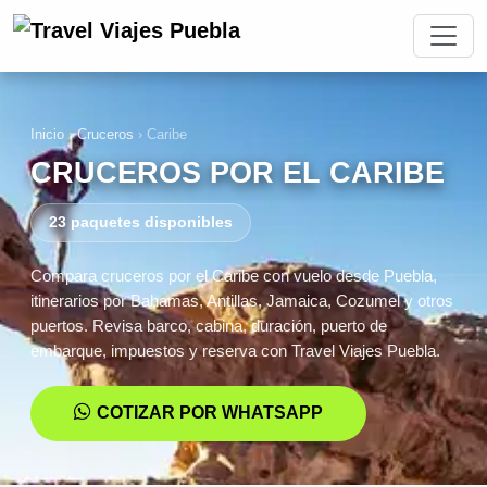
Inicio
›
Cruceros
›
Caribe
CRUCEROS POR EL CARIBE
23 paquetes disponibles
Compara cruceros por el Caribe con vuelo desde Puebla,
itinerarios por Bahamas, Antillas, Jamaica, Cozumel y otros
puertos. Revisa barco, cabina, duración, puerto de
embarque, impuestos y reserva con Travel Viajes Puebla.
COTIZAR POR WHATSAPP