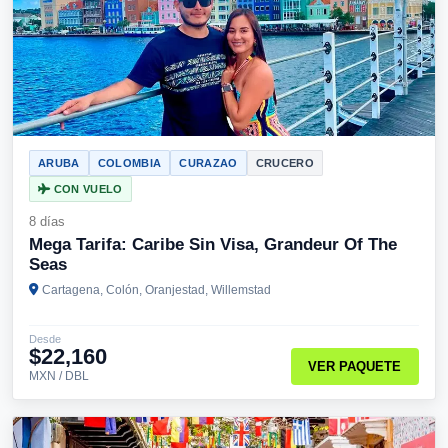
ARUBA
COLOMBIA
CURAZAO
CRUCERO
CON VUELO
8 días
Mega Tarifa: Caribe Sin Visa, Grandeur Of The
Seas
Cartagena, Colón, Oranjestad, Willemstad
Desde
$22,160
VER PAQUETE
MXN / DBL