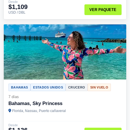
Desde
$1,109
VER PAQUETE
USD / DBL
BAHAMAS
ESTADOS UNIDOS
CRUCERO
SIN VUELO
7 días
Bahamas, Sky Princess
Florida, Nassau, Puerto cañaveral
Desde