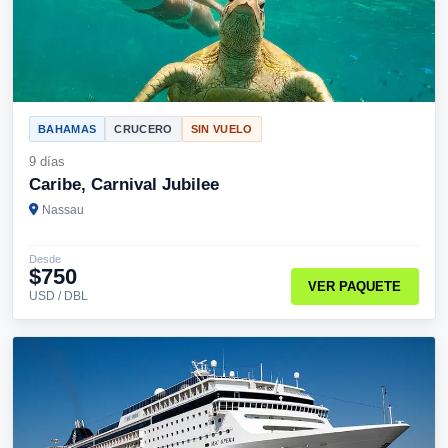
BAHAMAS
CRUCERO
SIN VUELO
9 días
Caribe, Carnival Jubilee
Nassau
Desde
$750
VER PAQUETE
USD / DBL