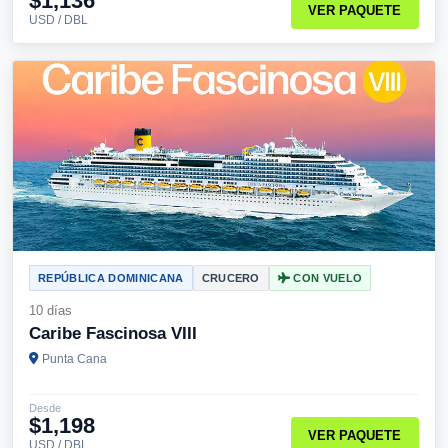
$1,136
VER PAQUETE
USD / DBL
REPÚBLICA DOMINICANA
CRUCERO
CON VUELO
10 días
Caribe Fascinosa VIII
Punta Cana
Desde
$1,198
VER PAQUETE
USD / DBL