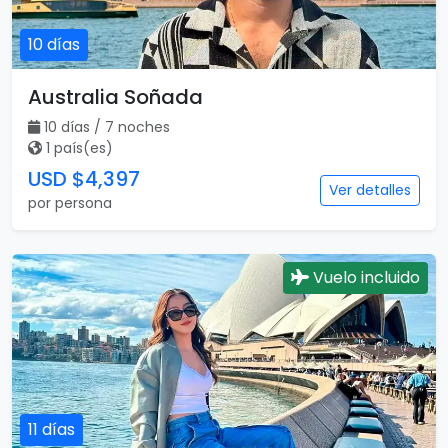
10 días
Australia Soñada
10 días / 7 noches
1 país(es)
USD $4,397
Ver detalles
por persona
Vuelo incluido
11 días