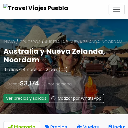
INICIO
/
CRUCEROS
/
AUSTRALIA Y NUEVA ZELANDA, NOORDAM
Australia y Nueva Zelanda,
Noordam
15 días · 14 noches · 2 país(es)
$3,174
Desde
USD por persona
Ver precios y salidas
Cotizar por WhatsApp
Itinerario
Precios
Vuelos
Incluy