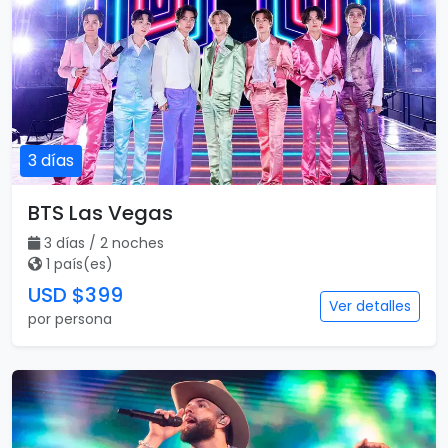
3 días
BTS Las Vegas
3 días / 2 noches
1 país(es)
USD $399
Ver detalles
por persona