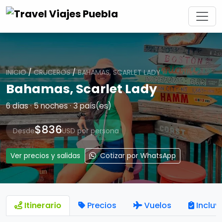
INICIO
/
CRUCEROS
/
BAHAMAS, SCARLET LADY
Bahamas, Scarlet Lady
6 días · 5 noches · 3 país(es)
$836
Desde
USD por persona
Ver precios y salidas
Cotizar por WhatsApp
Itinerario
Precios
Vuelos
Incluy