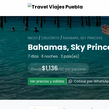
INICIO
/
CRUCEROS
/
BAHAMAS, SKY PRINCESS
Bahamas, Sky Princ
7 días · 6 noches · 3 país(es)
$1,136
Desde
USD por persona
Ver precios y salidas
Cotizar por WhatsA