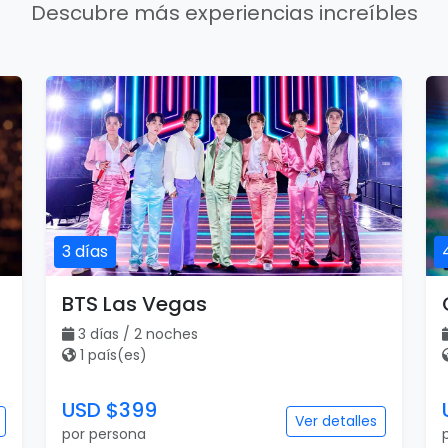
Descubre más experiencias increíbles
3 días
BTS Las Vegas
3 días / 2 noches
1 país(es)
USD $399
Ver detalles
por persona