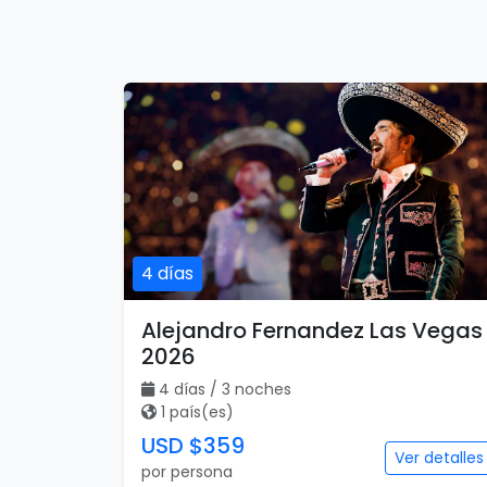
4 días
Alejandro Fernandez Las Vegas
2026
4 días / 3 noches
1 país(es)
USD $359
Ver detalles
por persona