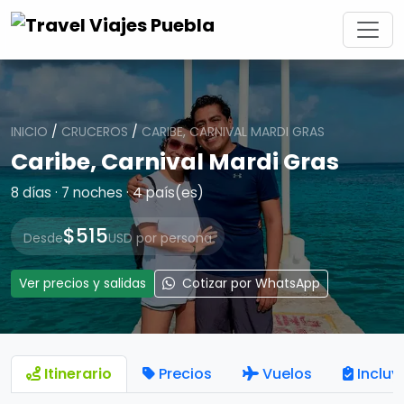
INICIO
/
CRUCEROS
/
CARIBE, CARNIVAL MARDI GRAS
Caribe, Carnival Mardi Gras
8 días · 7 noches · 4 país(es)
$515
Desde
USD por persona
Ver precios y salidas
Cotizar por WhatsApp
Itinerario
Precios
Vuelos
Incluy