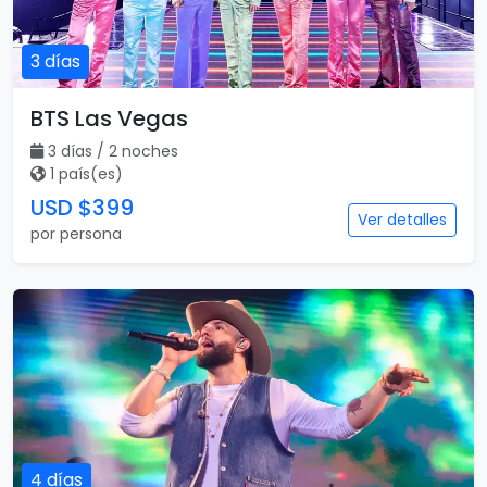
3 días
BTS Las Vegas
3 días / 2 noches
1 país(es)
USD $399
Ver detalles
por persona
4 días