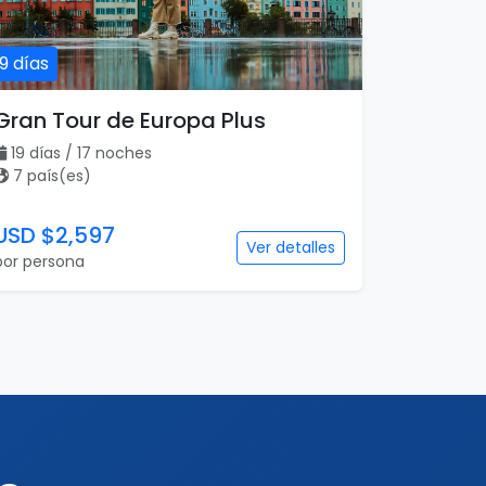
19 días
Gran Tour de Europa Plus
19 días / 17 noches
7 país(es)
USD $2,597
Ver detalles
por persona