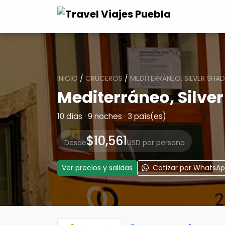
INICIO
/
CRUCEROS
/
MEDITERRÁNEO, SILVER SHA
Mediterráneo, Silve
10 días · 9 noches · 3 país(es)
$10,561
Desde
USD por persona
Ver precios y salidas
Cotizar por WhatsA