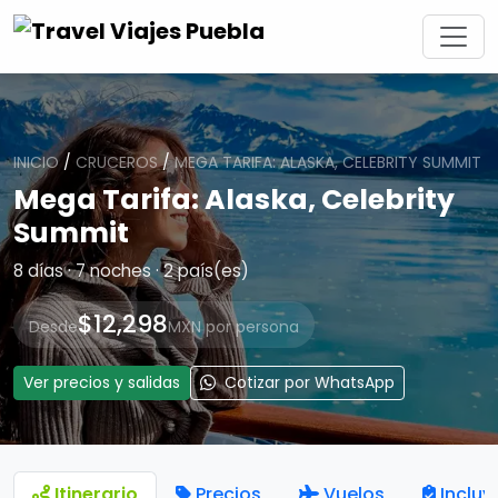
INICIO
/
CRUCEROS
/
MEGA TARIFA: ALASKA, CELEBRITY SUMMIT
Mega Tarifa: Alaska, Celebrity
Summit
8 días · 7 noches · 2 país(es)
$12,298
Desde
MXN por persona
Ver precios y salidas
Cotizar por WhatsApp
Itinerario
Precios
Vuelos
Incluy