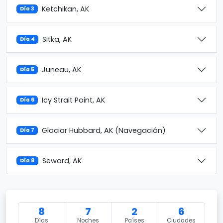
Ketchikan, AK
Día 3
Sitka, AK
Día 4
Juneau, AK
Día 5
Icy Strait Point, AK
Día 6
Glaciar Hubbard, AK (Navegación)
Día 7
Seward, AK
Día 8
8
7
2
6
Días
Noches
Países
Ciudades