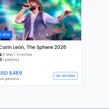
4 días
Carin León, The Sphere 2026
4 días / 3 noches
1 país(es)
USD $489
Ver detalles
por persona