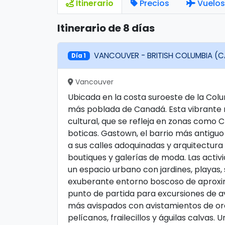
Itinerario
Precios
Vuelos
Itinerario de 8 días
VANCOUVER - BRITISH COLUMBIA (
Día 1
Vancouver
Ubicada en la costa suroeste de la Colu
más poblada de Canadá. Esta vibrante m
cultural, que se refleja en zonas como 
boticas. Gastown, el barrio más antigu
a sus calles adoquinadas y arquitectur
boutiques y galerías de moda. Las activi
un espacio urbano con jardines, playas,
exuberante entorno boscoso de aproxi
punto de partida para excursiones de a
más avispados con avistamientos de or
pelícanos, frailecillos y águilas calvas.