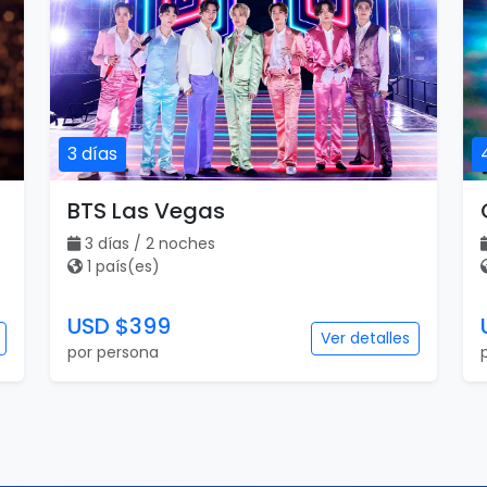
3 días
BTS Las Vegas
3 días / 2 noches
1 país(es)
USD $399
Ver detalles
por persona