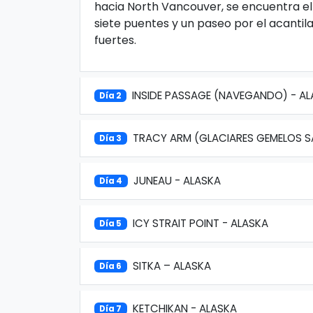
hacia North Vancouver, se encuentra e
siete puentes y un paseo por el acantil
fuertes.
INSIDE PASSAGE (NAVEGANDO) - A
Día 2
TRACY ARM (GLACIARES GEMELOS 
Día 3
JUNEAU - ALASKA
Día 4
ICY STRAIT POINT - ALASKA
Día 5
SITKA – ALASKA
Día 6
KETCHIKAN - ALASKA
Día 7