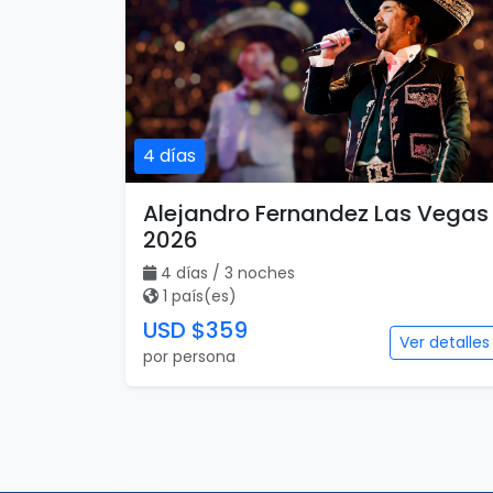
4 días
Alejandro Fernandez Las Vegas
2026
4 días / 3 noches
1 país(es)
USD $359
Ver detalles
por persona