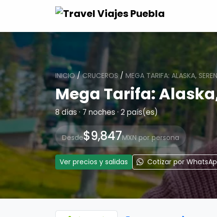
INICIO
/
CRUCEROS
/
MEGA TARIFA: ALASKA, SERE
Mega Tarifa: Alaska,
8 días · 7 noches · 2 país(es)
$9,847
Desde
MXN por persona
Ver precios y salidas
Cotizar por WhatsA