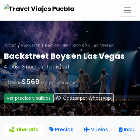
INICIO
/
EVENTOS
/
BACKSTREET BOYS EN LAS VEGAS
Backstreet Boys en Las Vegas
4 días · 3 noches · 1 país(es)
$569
Desde
USD por persona
Ver precios y salidas
Cotizar por WhatsApp
Itinerario
Precios
Vuelos
Incluy