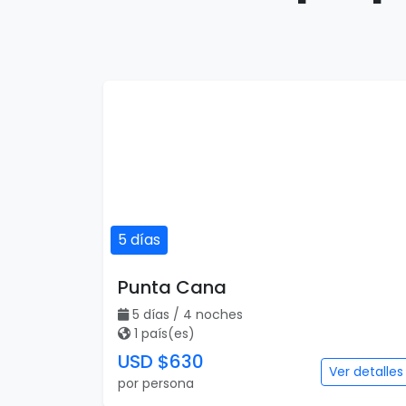
5 días
Punta Cana
5 días / 4 noches
1 país(es)
USD $630
Ver detalles
por persona