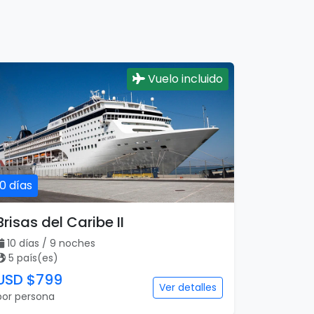
Vuelo incluido
10 días
Brisas del Caribe II
10 días / 9 noches
5 país(es)
USD $799
Ver detalles
por persona