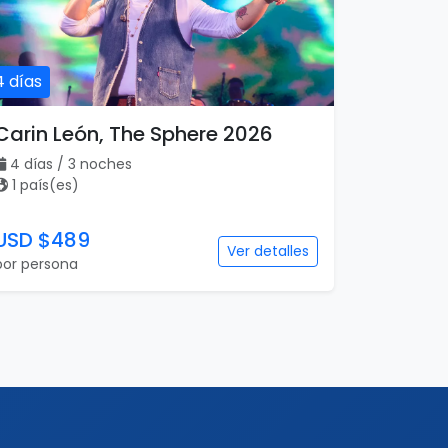
4 días
Carin León, The Sphere 2026
4 días / 3 noches
1 país(es)
USD $489
Ver detalles
por persona