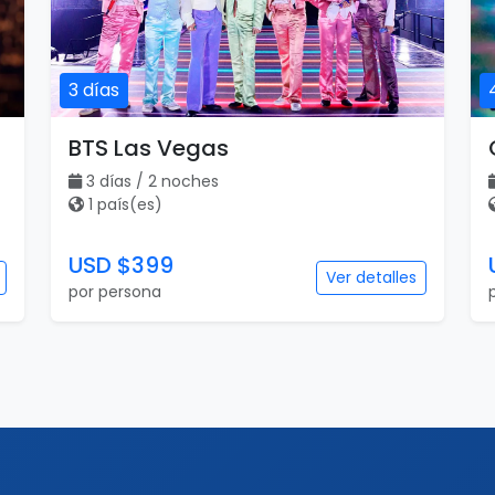
3 días
BTS Las Vegas
3 días / 2 noches
1 país(es)
USD $399
Ver detalles
por persona