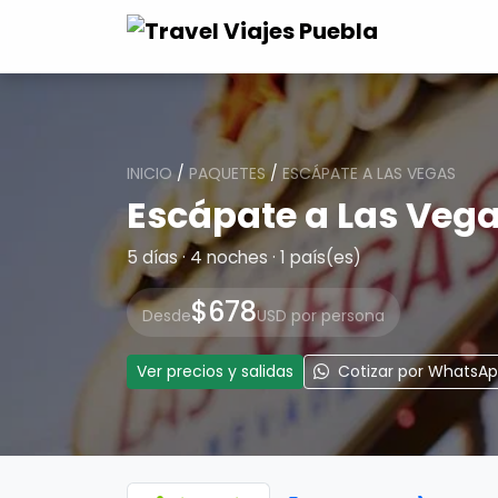
INICIO
/
PAQUETES
/
ESCÁPATE A LAS VEGAS
Escápate a Las Veg
5 días · 4 noches · 1 país(es)
$678
Desde
USD por persona
Ver precios y salidas
Cotizar por WhatsA