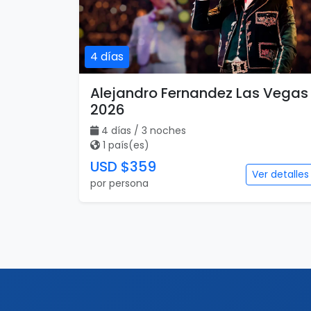
4 días
Alejandro Fernandez Las Vegas
2026
4 días / 3 noches
1 país(es)
USD $359
Ver detalles
por persona