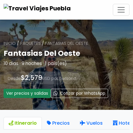
INICIO
/
PAQUETES
/
FANTASIAS DEL OESTE
Fantasias Del Oeste
10 días · 9 noches · 1 país(es)
$2,579
Desde
USD por persona
Ver precios y salidas
Cotizar por WhatsApp
Itinerario
Precios
Vuelos
Hotel