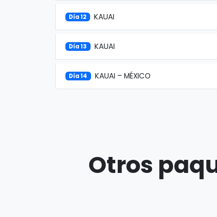
KAUAI
Día 12
KAUAI
Día 13
KAUAI – MÉXICO
Día 14
Otros paqu