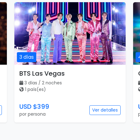
3 días
BTS Las Vegas
3 días / 2 noches
1 país(es)
USD $399
Ver detalles
por persona