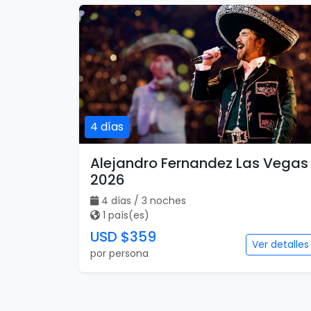
4 días
Alejandro Fernandez Las Vegas
2026
4 días / 3 noches
1 país(es)
USD $359
Ver detalles
por persona