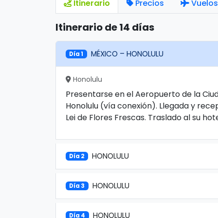
Itinerario
Precios
Vuelos
Itinerario de 14 días
MÉXICO – HONOLULU
Día 1
Honolulu
Presentarse en el Aeropuerto de la Ciu
Honolulu (vía conexión). Llegada y recep
Lei de Flores Frescas. Traslado al su hote
HONOLULU
Día 2
HONOLULU
Día 3
HONOLULU
Día 4