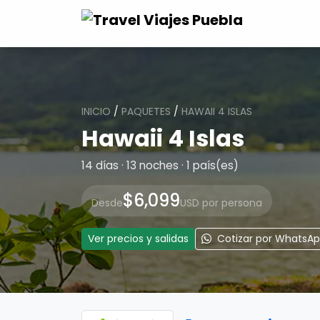
INICIO
/
PAQUETES
/
HAWAII 4 ISLAS
Hawaii 4 Islas
14 días · 13 noches · 1 país(es)
$6,099
Desde
USD por persona
Ver precios y salidas
Cotizar por WhatsA