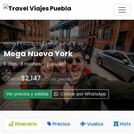
INICIO
/
PAQUETES
/
MEGA NUEVA YORK
Mega Nueva York
6 días · 5 noches · 1 país(es)
$2,147
Desde
USD por persona
Ver precios y salidas
Cotizar por WhatsApp
Itinerario
Precios
Vuelos
Hotel