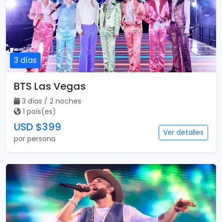
3 días
BTS Las Vegas
3 días / 2 noches
1 país(es)
USD $399
Ver detalles
por persona