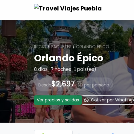
INICIO
/
PAQUETES
/
ORLANDO ÉPICO
Orlando Épico
8 días · 7 noches · 1 país(es)
$2,697
Desde
USD por persona
Ver precios y salidas
Cotizar por WhatsA