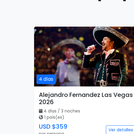
4 días
Alejandro Fernandez Las Vegas
2026
4 días / 3 noches
1 país(es)
USD $359
Ver detalles
por persona