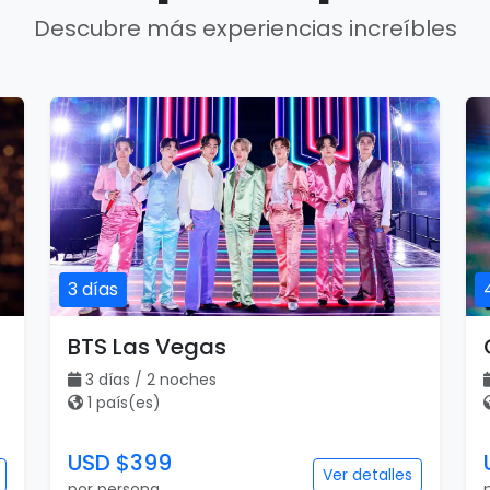
Descubre más experiencias increíbles
3 días
BTS Las Vegas
3 días / 2 noches
1 país(es)
USD $399
Ver detalles
por persona