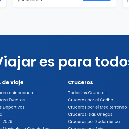
Viajar es para todo
 de viaje
Cruceros
 para quinceaneras
Todos los Cruceros
 para Eventos
Cruceros por el Caribe
s Deportivos
Cruceros por el Mediterráneo
a 1
Cruceros Islas Griegas
l 2026
Cruceros por Sudamérica
s Musicales y Conciertos
Cruceros por Asia