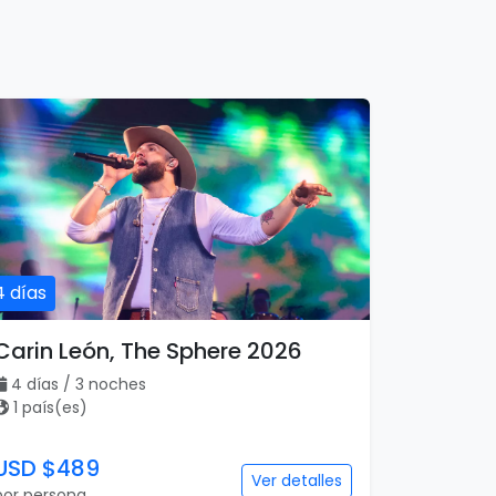
4 días
Carin León, The Sphere 2026
4 días / 3 noches
1 país(es)
USD $489
Ver detalles
por persona