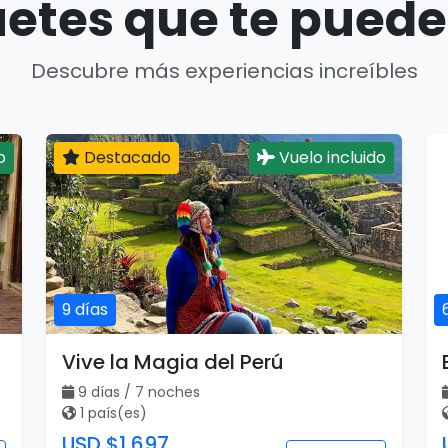
etes que te puede
Descubre más experiencias increíbles
o
Destacado
Vuelo incluido
9 días
Vive la Magia del Perú
9 días / 7 noches
1 país(es)
USD $1,697