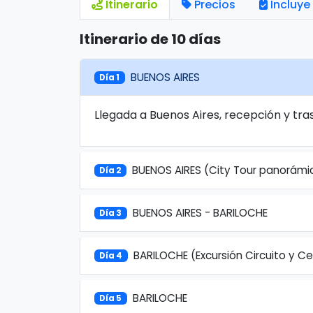
Itinerario
Precios
Incluye
Itinerario de 10 días
BUENOS AIRES
Día 1
Llegada a Buenos Aires, recepción y tras
BUENOS AIRES (City Tour panorám
Día 2
BUENOS AIRES - BARILOCHE
Día 3
BARILOCHE (Excursión Circuito y 
Día 4
BARILOCHE
Día 5