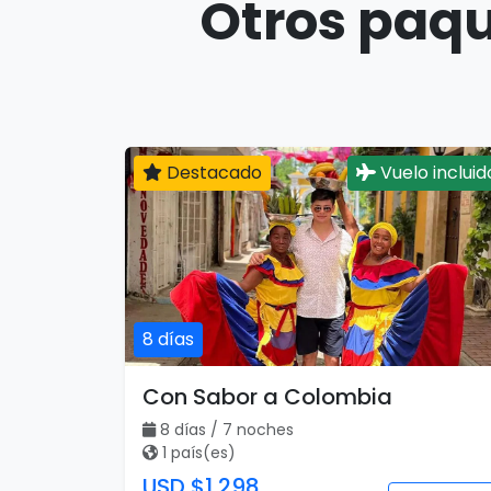
Otros paqu
Destacado
Vuelo incluid
8 días
Con Sabor a Colombia
8 días / 7 noches
1 país(es)
USD $1,298