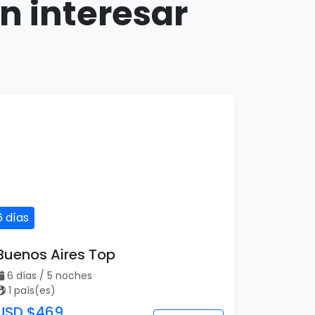
n interesar
6 días
Buenos Aires Top
6 días / 5 noches
1 país(es)
USD $469