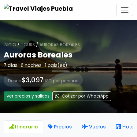
INICIO
/
TOURS
/
AURORAS BOREALES
Auroras Boreales
7 días · 6 noches · 1 país(es)
$3,097
Desde
USD por persona
Ver precios y salidas
Cotizar por WhatsApp
Itinerario
Precios
Vuelos
Hotel