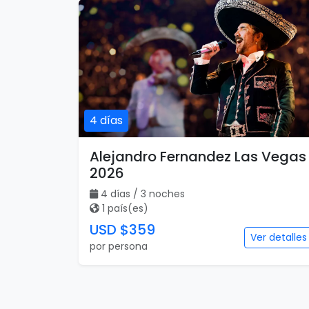
4 días
Alejandro Fernandez Las Vegas
2026
4 días / 3 noches
1 país(es)
USD $359
Ver detalles
por persona