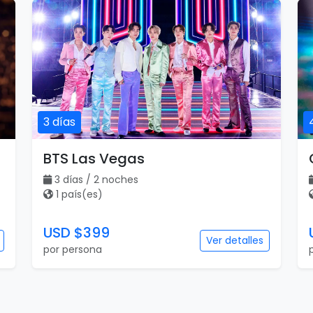
3 días
BTS Las Vegas
3 días / 2 noches
1 país(es)
USD $399
Ver detalles
por persona