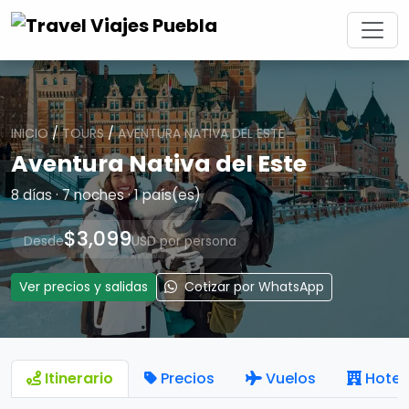
INICIO
/
TOURS
/
AVENTURA NATIVA DEL ESTE
Aventura Nativa del Este
8 días · 7 noches · 1 país(es)
$3,099
Desde
USD por persona
Ver precios y salidas
Cotizar por WhatsApp
Itinerario
Precios
Vuelos
Hotel