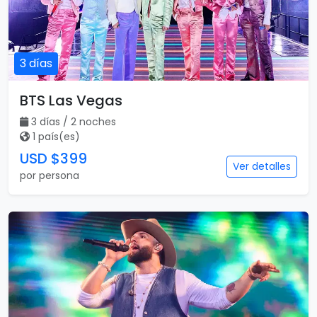
3 días
BTS Las Vegas
3 días / 2 noches
1 país(es)
USD $399
Ver detalles
por persona