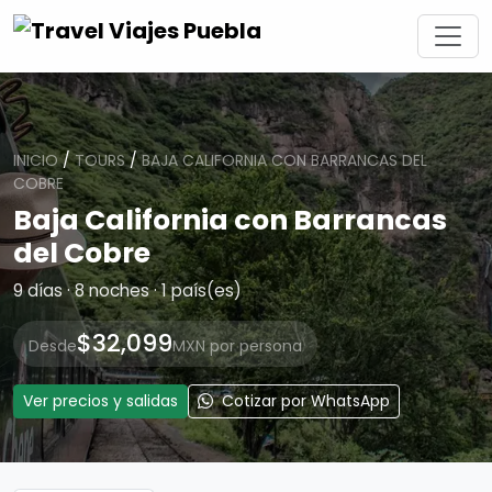
INICIO
/
TOURS
/
BAJA CALIFORNIA CON BARRANCAS DEL
COBRE
Baja California con Barrancas
del Cobre
9 días · 8 noches · 1 país(es)
$32,099
Desde
MXN por persona
Ver precios y salidas
Cotizar por WhatsApp