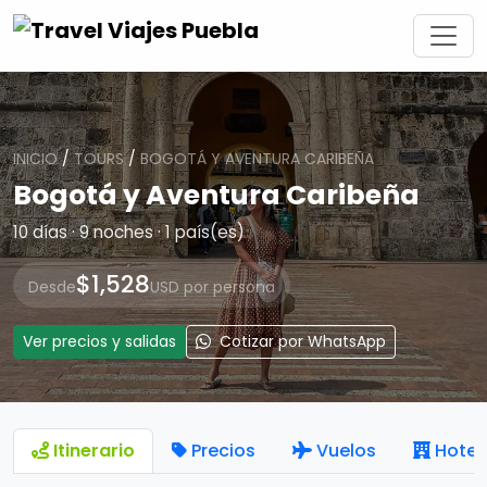
INICIO
/
TOURS
/
BOGOTÁ Y AVENTURA CARIBEÑA
Bogotá y Aventura Caribeña
10 días · 9 noches · 1 país(es)
$1,528
Desde
USD por persona
Ver precios y salidas
Cotizar por WhatsApp
Itinerario
Precios
Vuelos
Hotel