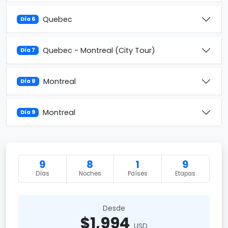
Quebec
Día 6
Quebec - Montreal (City Tour)
Día 7
Montreal
Día 8
Montreal
Día 9
9
8
1
9
Días
Noches
Países
Etapas
Desde
$1,994
USD