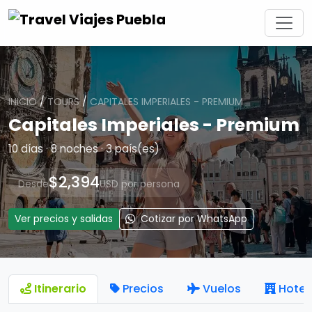
INICIO
/
TOURS
/
CAPITALES IMPERIALES - PREMIUM
Capitales Imperiales - Premium
10 días · 8 noches · 3 país(es)
$2,394
Desde
USD por persona
Ver precios y salidas
Cotizar por WhatsApp
Itinerario
Precios
Vuelos
Hotel