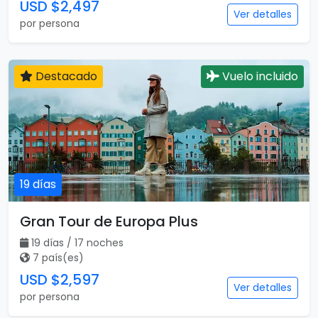
USD $2,497
Ver detalles
por persona
Destacado
Vuelo incluido
19 días
Gran Tour de Europa Plus
19 días / 17 noches
7 país(es)
USD $2,597
Ver detalles
por persona