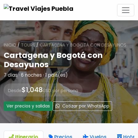
INICIO
/
TOURS
/
CARTAGENA Y BOGOTÁ CON DESAYUNOS
Cartagena y Bogotá con
Desayunos
7 días · 6 noches · 1 país(es)
$1,048
Desde
USD por persona
Ver precios y salidas
Cotizar por WhatsApp
Itinerario
Precios
Vuelos
Hotel