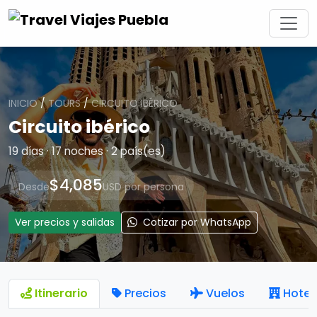
INICIO
/
TOURS
/
CIRCUITO IBÉRICO
Circuito ibérico
19 días · 17 noches · 2 país(es)
$4,085
Desde
USD por persona
Ver precios y salidas
Cotizar por WhatsApp
Itinerario
Precios
Vuelos
Hotel