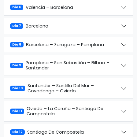
Valencia – Barcelona
Día 6
Barcelona
Día 7
Barcelona – Zaragoza – Pamplona
Día 8
Pamplona – San Sebastián – Bilbao –
Día 9
Santander
Santander – Santilla Del Mar –
Día 10
Covadonga – Oviedo
Oviedo – La Coruña – Santiago De
Día 11
Compostela
Santiago De Compostela
Día 12