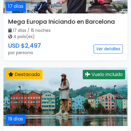
17 días
Mega Europa Iniciando en Barcelona
17 días / 15 noches
4 país(es)
USD $2,497
Ver detalles
por persona
Destacado
Vuelo incluido
19 días