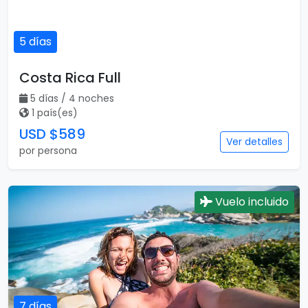
5 días
Costa Rica Full
5 días / 4 noches
1 país(es)
USD $589
Ver detalles
por persona
Vuelo incluido
7 días