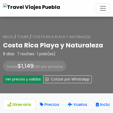
INICIO
/
TOURS
/
COSTA RICA PLAYA Y NATURALEZA
Costa Rica Playa y Naturaleza
8 días · 7 noches · 1 país(es)
$1,149
Desde
USD por persona
Ver precios y salidas
Cotizar por WhatsApp
Itinerario
Precios
Vuelos
Incluy