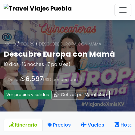
INICIO
/
TOURS
/
DESCUBRE EUROPA CON MAMÁ
Descubre Europa con Mamá
18 días · 16 noches · 7 país(es)
$6,597
Desde
USD por persona
Ver precios y salidas
Cotizar por WhatsApp
Itinerario
Precios
Vuelos
Hotel