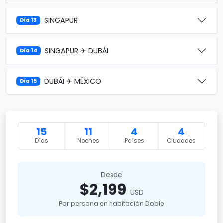
SINGAPUR
Día 13
SINGAPUR ✈ DUBÁI
Día 14
DUBÁI ✈ MÉXICO
Día 15
15
11
4
4
Días
Noches
Países
Ciudades
Desde
$2,199
USD
Por persona en habitación Doble