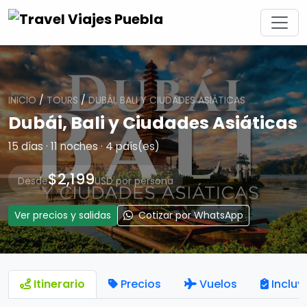
INICIO
/
TOURS
/
DUBÁI, BALI Y CIUDADES ASIÁTICAS
Dubái, Bali y Ciudades Asiáticas
15 días · 11 noches · 4 país(es)
$2,199
Desde
USD por persona
Ver precios y salidas
Cotizar por WhatsApp
Itinerario
Precios
Vuelos
Incluy