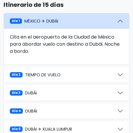
Itinerario de 15 días
MÉXICO ✈ DUBÁI
Día 1
Cita en el aeropuerto de la Ciudad de México
para abordar vuelo con destino a Dubái. Noche
a bordo.
TIEMPO DE VUELO
Día 2
DUBÁI
Día 3
DUBÁI
Día 4
DUBÁI ✈ KUALA LUMPUR
Día 5