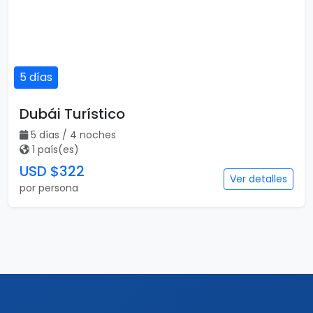
5 días
Dubái Turístico
5 días / 4 noches
1 país(es)
USD $322
Ver detalles
por persona