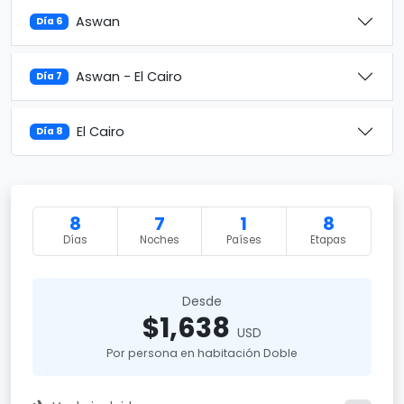
Aswan
Día 6
Aswan - El Cairo
Día 7
El Cairo
Día 8
8
7
1
8
Días
Noches
Países
Etapas
Desde
$1,638
USD
Por persona en habitación Doble