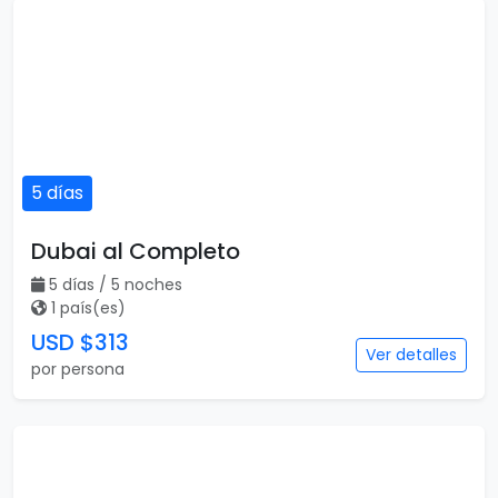
5 días
Dubai al Completo
5 días / 5 noches
1 país(es)
USD $313
Ver detalles
por persona