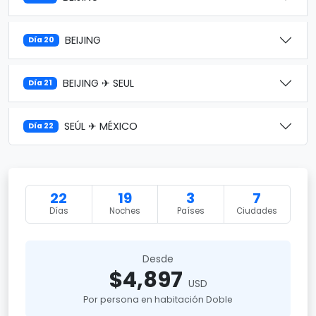
BEIJING
Día 20
BEIJING ✈ SEUL
Día 21
SEÚL ✈ MÉXICO
Día 22
22
19
3
7
Días
Noches
Países
Ciudades
Desde
$4,897
USD
Por persona en habitación Doble