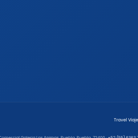
Travel Via
 Comercial Galeria Las Animas, Puebla, Puebla, 72400 ·
+52 (55) 6363 