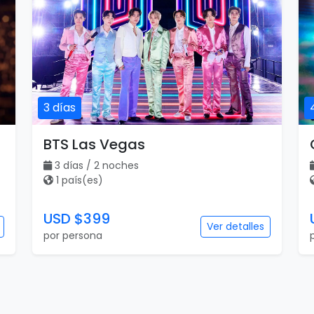
3 días
BTS Las Vegas
3 días / 2 noches
1 país(es)
USD $399
Ver detalles
por persona