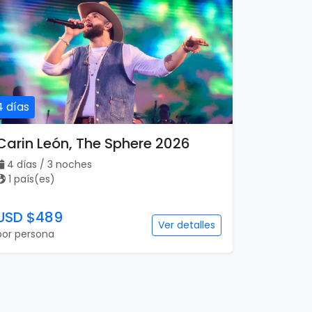
4 días
Carin León, The Sphere 2026
4 días / 3 noches
1 país(es)
USD $489
Ver detalles
por persona