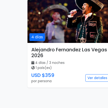
4 días
Alejandro Fernandez Las Vegas
2026
4 días / 3 noches
1 país(es)
USD $359
Ver detalles
por persona