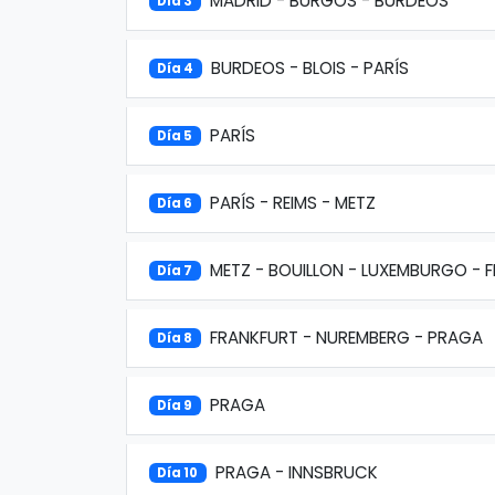
MADRID - BURGOS - BURDEOS
Día 3
BURDEOS - BLOIS - PARÍS
Día 4
PARÍS
Día 5
PARÍS - REIMS - METZ
Día 6
METZ - BOUILLON - LUXEMBURGO - 
Día 7
FRANKFURT - NUREMBERG - PRAGA
Día 8
PRAGA
Día 9
PRAGA - INNSBRUCK
Día 10