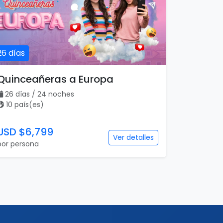
26 días
Quinceañeras a Europa
26 días / 24 noches
10 país(es)
USD $6,799
Ver detalles
por persona