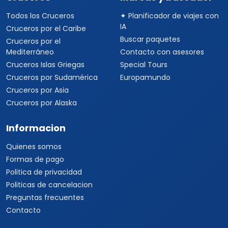
Viajes a China
Viajes a Corea del Sur
Viajes a Tailandia
Viajes a India
Cruceros
Marcas y buscador
Todos los Cruceros
✦ Planificador de viajes con
IA
Cruceros por el Caribe
Buscar paquetes
Cruceros por el
Mediterráneo
Contacto con asesores
Cruceros Islas Griegas
Special Tours
Cruceros por Sudamérica
Europamundo
Cruceros por Asia
Cruceros por Alaska
Informacion
Quienes somos