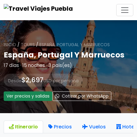
INICIO
/
TOURS
/
ESPAÑA, PORTUGAL Y MARRUECOS
España, Portugal Y Marruecos
17 días · 15 noches · 3 país(es)
$2,697
Desde
USD por persona
Ver precios y salidas
Cotizar por WhatsApp
Itinerario
Precios
Vuelos
Hotel