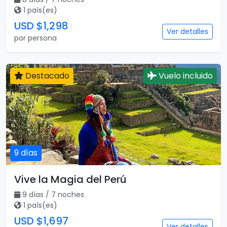
1 país(es)
USD $1,298
Ver detalles
por persona
Destacado
Vuelo incluido
9 días
Vive la Magia del Perú
9 días / 7 noches
1 país(es)
USD $1,697
Ver detalles