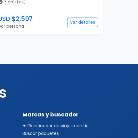
7 país(es)
USD $2,597
Ver detalles
por persona
s
Marcas y buscador
✦ Planificador de viajes con IA
Buscar paquetes