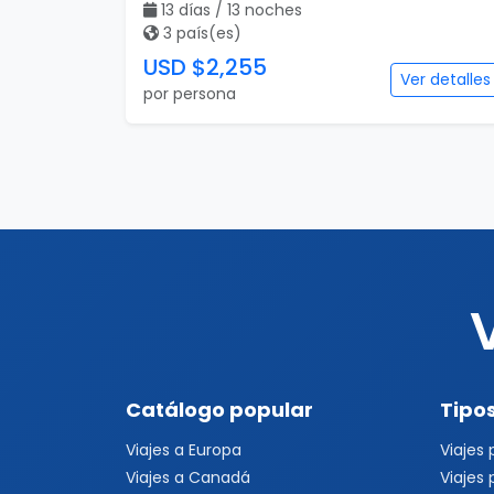
13 días / 13 noches
3 país(es)
USD $2,255
Ver detalles
por persona
Catálogo popular
Tipos
Viajes a Europa
Viajes
Viajes a Canadá
Viajes