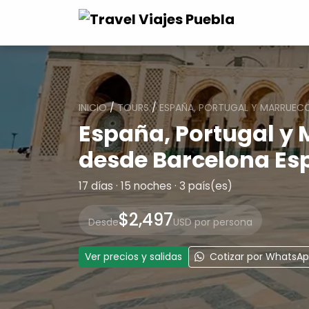
INICIO
/
TOURS
/
ESPAÑA, PORTUGAL Y MARRUECO
España, Portugal y 
desde Barcelona Esp
17 días · 15 noches · 3 país(es)
$2,497
Desde
USD por persona
Ver precios y salidas
Cotizar por WhatsA