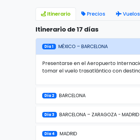
Itinerario
Precios
Vuelos
Itinerario de 17 días
MÉXICO – BARCELONA
Día 1
Presentarse en el Aeropuerto Internaci
tomar el vuelo trasatlántico con destin
BARCELONA
Día 2
BARCELONA – ZARAGOZA - MADRID
Día 3
MADRID
Día 4