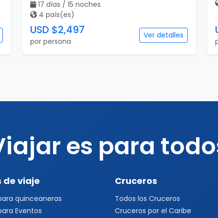
17 días / 15 noches
4 país(es)
USD $2,497
Ver detalles
por persona
Viajar es para todo
 de viaje
Cruceros
 para quinceaneras
Todos los Cruceros
 para Eventos
Cruceros por el Caribe