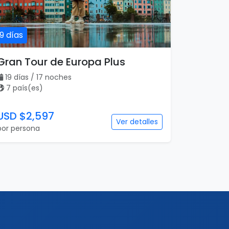
19 días
Gran Tour de Europa Plus
19 días / 17 noches
7 país(es)
USD $2,597
Ver detalles
por persona