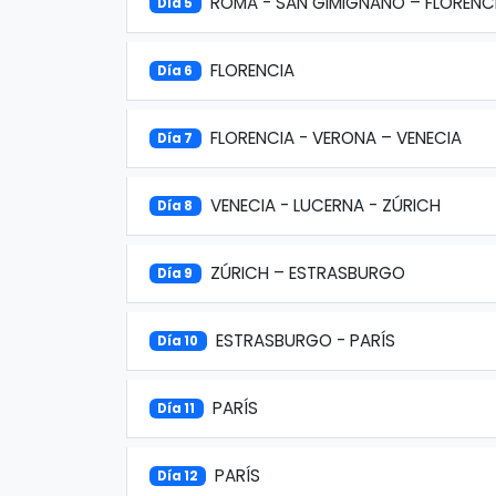
ROMA - SAN GIMIGNANO – FLORENC
Día 5
FLORENCIA
Día 6
FLORENCIA - VERONA – VENECIA
Día 7
VENECIA - LUCERNA - ZÚRICH
Día 8
ZÚRICH – ESTRASBURGO
Día 9
ESTRASBURGO - PARÍS
Día 10
PARÍS
Día 11
PARÍS
Día 12