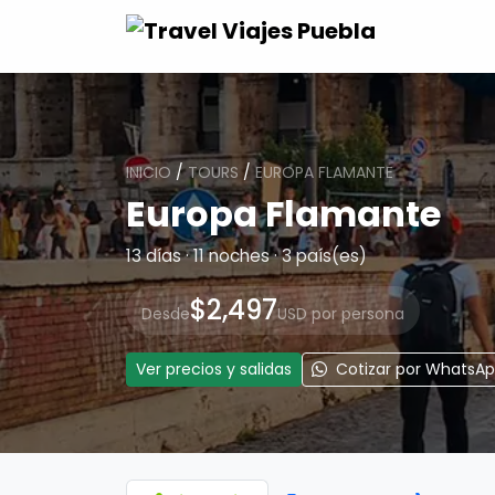
INICIO
/
TOURS
/
EUROPA FLAMANTE
Europa Flamante
13 días · 11 noches · 3 país(es)
$2,497
Desde
USD por persona
Ver precios y salidas
Cotizar por WhatsA