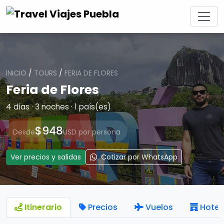
INICIO
/
TOURS
/
FERIA DE FLORES
Feria de Flores
4 días · 3 noches · 1 país(es)
$948
Desde
USD por persona
Ver precios y salidas
Cotizar por WhatsApp
Itinerario
Precios
Vuelos
Hotel