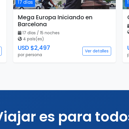
17 días
Mega Europa Iniciando en
Barcelona
17 días / 15 noches
4 país(es)
USD $2,497
Ver detalles
por persona
Viajar es para todo