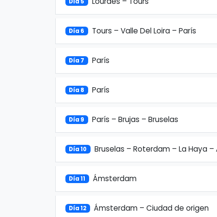
Lourdes – Tours
Día 5
Tours – Valle Del Loira – París
Día 6
París
Día 7
París
Día 8
París – Brujas – Bruselas
Día 9
Bruselas – Roterdam – La Haya 
Día 10
Ámsterdam
Día 11
Ámsterdam – Ciudad de origen
Día 12