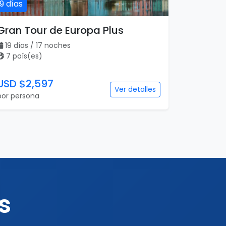
19 días
Gran Tour de Europa Plus
19 días / 17 noches
7 país(es)
USD $2,597
Ver detalles
por persona
s