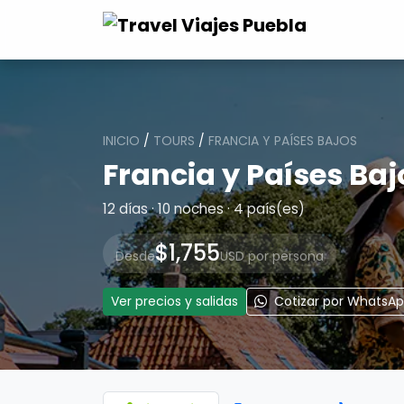
INICIO
/
TOURS
/
FRANCIA Y PAÍSES BAJOS
Francia y Países Baj
12 días · 10 noches · 4 país(es)
$1,755
Desde
USD por persona
Ver precios y salidas
Cotizar por WhatsA