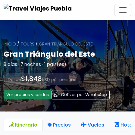
INICIO
/
TOURS
/
GRAN TRIÁNGULO DEL ESTE
Gran Triángulo del Este
8 días · 7 noches · 1 país(es)
$1,848
Desde
USD por persona
Ver precios y salidas
Cotizar por WhatsApp
Itinerario
Precios
Vuelos
Hotel