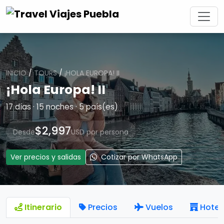
INICIO
/
TOURS
/
¡HOLA EUROPA! II
¡Hola Europa! II
17 días · 15 noches · 5 país(es)
$2,997
Desde
USD por persona
Ver precios y salidas
Cotizar por WhatsApp
Itinerario
Precios
Vuelos
Hotel