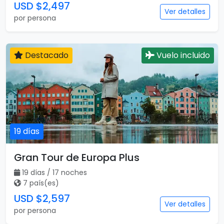
USD $2,497
Ver detalles
por persona
Destacado
Vuelo incluido
19 días
Gran Tour de Europa Plus
19 días / 17 noches
7 país(es)
USD $2,597
Ver detalles
por persona