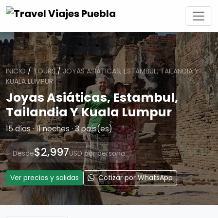
INICIO
/
TOURS
/
JOYAS ASIÁTICAS, ESTAMBUL, TAILANDIA Y
KUALA LUMPUR
Joyas Asiáticas, Estambul,
Tailandia Y Kuala Lumpur
15 días · 11 noches · 3 país(es)
$2,997
Desde
USD por persona
Ver precios y salidas
Cotizar por WhatsApp