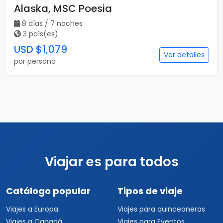
Alaska, MSC Poesia
8 días / 7 noches
3 país(es)
USD $1,079
Ver detalles
por persona
Viajar es para todos
Catálogo popular
Tipos de viaje
Viajes a Europa
Viajes para quinceaneras
Viajes a Canadá
Viajes para Eventos