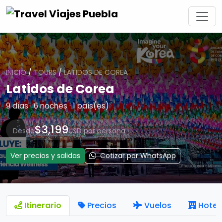
INICIO
/
TOURS
/
LATIDOS DE COREA
Latidos de Corea
9 días · 6 noches · 1 país(es)
$3,199
Desde
USD por persona
Ver precios y salidas
Cotizar por WhatsApp
Itinerario
Precios
Vuelos
Hotel