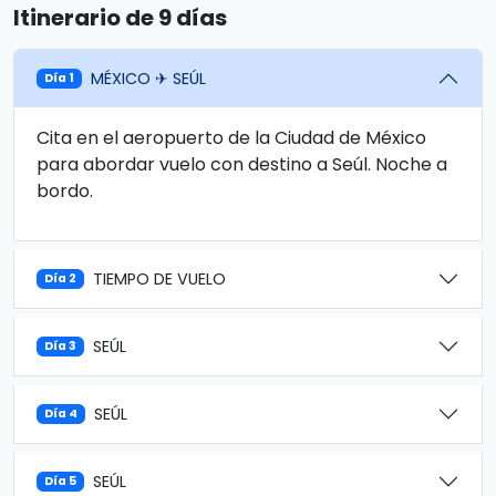
Itinerario de 9 días
MÉXICO ✈ SEÚL
Día 1
Cita en el aeropuerto de la Ciudad de México
para abordar vuelo con destino a Seúl. Noche a
bordo.
TIEMPO DE VUELO
Día 2
SEÚL
Día 3
SEÚL
Día 4
SEÚL
Día 5