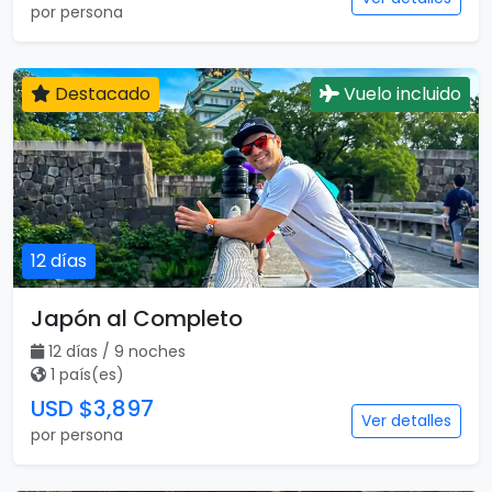
por persona
Destacado
Vuelo incluido
12 días
Japón al Completo
12 días / 9 noches
1 país(es)
USD $3,897
Ver detalles
por persona