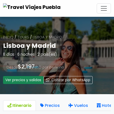
INICIO
/
TOURS
/
LISBOA Y MADRID
Lisboa y Madrid
8 días · 6 noches · 2 país(es)
$2,197
Desde
USD por persona
Ver precios y salidas
Cotizar por WhatsApp
Itinerario
Precios
Vuelos
Hotel