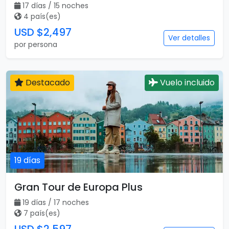
17 días / 15 noches
4 país(es)
USD $2,497
Ver detalles
por persona
Destacado
Vuelo incluido
19 días
Gran Tour de Europa Plus
19 días / 17 noches
7 país(es)