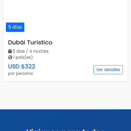
5 días
Dubái Turístico
5 días / 4 noches
1 país(es)
USD $322
Ver detalles
por persona