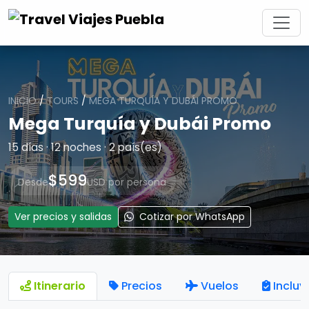
INICIO
/
TOURS
/
MEGA TURQUÍA Y DUBÁI PROMO
Mega Turquía y Dubái Promo
15 días · 12 noches · 2 país(es)
$599
Desde
USD por persona
Ver precios y salidas
Cotizar por WhatsApp
Itinerario
Precios
Vuelos
Incluy