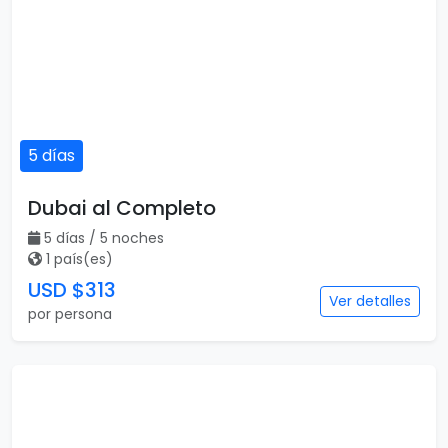
5 días
Dubai al Completo
5 días / 5 noches
1 país(es)
USD $313
Ver detalles
por persona